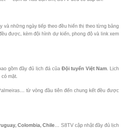
y và những ngày tiếp theo đều hiển thị theo từng bảng
ều được, kèm đội hình dự kiến, phong độ và link xem
bao gồm đầy đủ lịch đá của
Đội tuyển Việt Nam
. Lịch
 có mặt.
y, Palmeiras… từ vòng đầu tiên đến chung kết đều được
Uruguay, Colombia, Chile
… S8TV cập nhật đầy đủ lịch