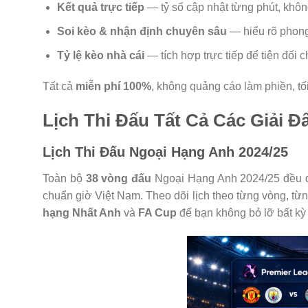
Kết quả trực tiếp
— tỷ số cập nhật từng phút, khôn
Soi kèo & nhận định chuyên sâu
— hiểu rõ phong 
Tỷ lệ kèo nhà cái
— tích hợp trực tiếp để tiện đối c
Tất cả
miễn phí 100%
, không quảng cáo làm phiền, tối
Lịch Thi Đấu Tất Cả Các Giải Đ
Lịch Thi Đấu Ngoại Hạng Anh 2024/25
Toàn bộ
38 vòng đấu
Ngoại Hạng Anh 2024/25 đều đượ
chuẩn giờ Việt Nam. Theo dõi lịch theo từng vòng, từ
hạng Nhất Anh
và
FA Cup
để bạn không bỏ lỡ bất kỳ