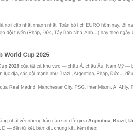
là nơi cập nhật nhanh nhất. Toàn bộ lịch EURO hôm nay, tối na
heo đội tuyển (Pháp, Đức, Tây Ban Nha, Anh…) hay theo ngày đ
ub World Cup 2025
Cup 2026
của tất cả khu vực — châu Á, châu Âu, Nam Mỹ — 
ên lục địa, các đội mạnh như Brazil, Argentina, Pháp, Đức… đều
ấu của Real Madrid, Manchester City, PSG, Inter Miami, Al Ahl
ẳng nhất với những trận cầu sinh tử giữa
Argentina, Brazil, 
D — đến tứ kết, bán kết, chung kết, kèm theo: