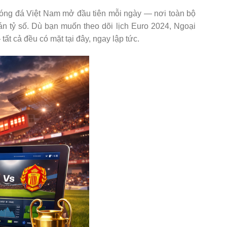
 bóng đá Việt Nam mở đầu tiên mỗi ngày — nơi toàn bộ
oán tỷ số. Dù bạn muốn theo dõi lịch Euro 2024, Ngoại
t cả đều có mặt tại đây, ngay lập tức.