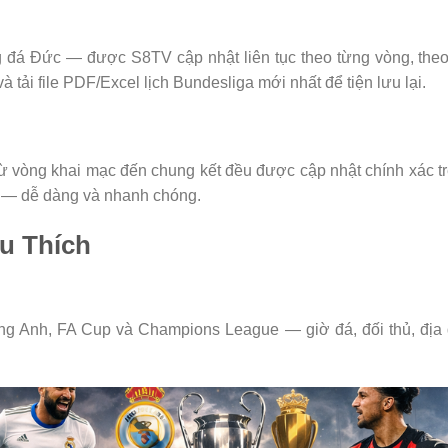
 đá Đức — được S8TV cập nhật liên tục theo từng vòng, theo
 tải file PDF/Excel lịch Bundesliga mới nhất để tiện lưu lại.
vòng khai mạc đến chung kết đều được cập nhật chính xác tr
y — dễ dàng và nhanh chóng.
u Thích
ng Anh, FA Cup và Champions League — giờ đá, đối thủ, địa đi