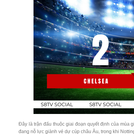
Đây là trận đấu thuộc giai đoạn quyết định của mùa g
đang nỗ lực giành vé dự cúp châu Âu, trong khi Nottin