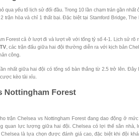
ỏ qua yếu tố lịch sử đối đầu. Trong 10 lần chạm trán gần nhất
 trận hòa và chỉ 1 thất bại. Đặc biệt tại Stamford Bridge, The
Forest cả ở lượt đi và lượt về với tổng tỷ số 4-1. Lịch sử rõ
TV
, các trận đấu giữa hai đội thường diễn ra với kịch bản Ch
hản công.
gần nhất giữa hai đội có tổng số bàn thắng từ 2.5 trở lên. Đây 
cược kèo tài xỉu.
s Nottingham Forest
 cho trận Chelsea vs Nottingham Forest đang dao động ở mứ
 quan lực lượng giữa hai đội. Chelsea có lợi thế sân nhà, 
Chelsea là lựa chọn được đánh giá cao, đặc biệt khi đội khá