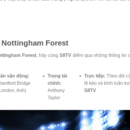
 Nottingham Forest
ottingham Forest
, hãy cùng
S8TV
điểm qua những thông tin 
ân vận động:
Trọng tài
Trực tiếp:
Theo dõi cậ
tamford Bridge
chính:
lệ kèo và bình luận trực
London, Anh)
Anthony
S8TV
Taylor