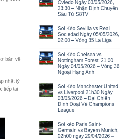
Oviedo Ngày 03/05/2026,
23:30 – Nhận Định Chuyên
Sâu Từ S8TV
Soi Kèo Sevilla vs Real
Sociedad Ngày 05/05/2026,
02:00 – Vòng 35 La Liga
Soi Kèo Chelsea vs
cơ bản về
Nottingham Forest, 21:00
Ngày 04/05/2026 – Vòng 36
Ngoại Hạng Anh
p nhật tỷ
Soi Kèo Manchester United
 tiếp tại
vs Liverpool 21h30 Ngày
03/05/2026 – Đại Chiến
Định Đoạt Vé Champions
League
Soi kèo Paris Saint-
Germain vs Bayern Munich,
02h00 ngày 29/04/2026 –