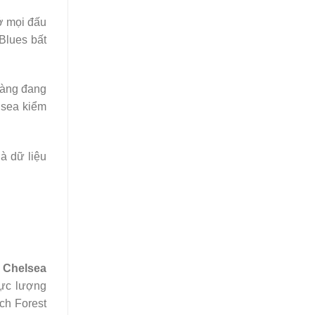
 ở mọi đấu
 Blues bất
 ràng đang
elsea kiểm
là dữ liệu
c
Chelsea
lực lượng
ch Forest