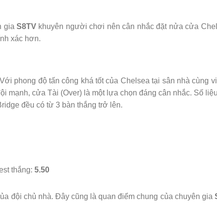
n gia
S8TV
khuyên người chơi nên cân nhắc đặt nửa cửa Che
ính xác hơn.
 Với phong độ tấn công khá tốt của Chelsea tại sân nhà cùng v
ội mạnh, cửa Tài (Over) là một lựa chọn đáng cân nhắc. Số liệ
ridge đều có từ 3 bàn thắng trở lên.
est thắng:
5.50
 của đội chủ nhà. Đây cũng là quan điểm chung của chuyên gia