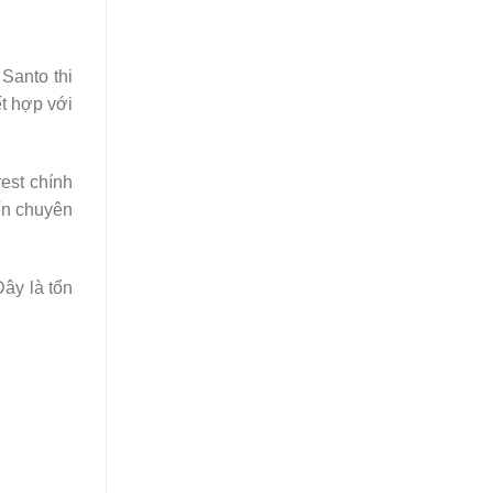
Santo thi
ết hợp với
rest chính
ến chuyên
Đây là tổn