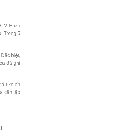
 HLV Enzo
o. Trong 5
Đặc biệt,
ea đã ghi
 đấu khiến
ea cần tập
-1