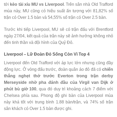
tới
kèo tài xỉu MU vs Liverpool
. Trên sân nhà Old Trafford
mùa này, MU cũng có hiệu suất ấn tượng với 81,82% số
trận có Over 1.5 bàn và 54,55% số trận có Over 2.5 bàn.
Trước khi tiếp Liverpool, MU sẽ có trận đấu với Brentford
ngày 27/04, kết quả của trận này sẽ ảnh hưởng không nhỏ
đến tinh thần và đội hình của Quỷ Đỏ.
Liverpool – Lữ Đoàn Đỏ Sống Còn Vì Top 4
Liverpool đến Old Trafford với áp lực lớn nhưng cũng đầy
động lực. Ở vòng đấu trước, đoàn quân áo đỏ đã có
chiến
thắng nghẹt thở trước Everton trong trận derby
Merseyside nhờ pha đánh đầu của Virgil van Dijk ở
phút bù giờ 100
, qua đó duy trì khoảng cách 7 điểm với
Chelsea phía sau. Phong độ ghi bàn của Liverpool mùa
này khá tốt với trung bình 1.88 bàn/trận, và 74% số trận
sân khách có Over 1.5 bàn được ghi.