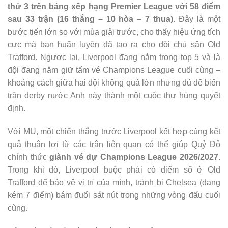
thứ 3 trên bảng xếp hạng Premier League với 58 điểm
sau 33 trận (16 thắng – 10 hòa – 7 thua)
. Đây là một
bước tiến lớn so với mùa giải trước, cho thấy hiệu ứng tích
cực mà ban huấn luyện đã tạo ra cho đội chủ sân Old
Trafford. Ngược lại, Liverpool đang nằm trong top 5 và là
đội đang nắm giữ tấm vé Champions League cuối cùng –
khoảng cách giữa hai đội không quá lớn nhưng đủ để biến
trận derby nước Anh này thành một cuộc thư hùng quyết
định.
Với MU, một chiến thắng trước Liverpool kết hợp cùng kết
quả thuận lợi từ các trận liên quan có thể giúp Quỷ Đỏ
chính thức
giành vé dự Champions League 2026/2027
.
Trong khi đó, Liverpool buộc phải có điểm số ở Old
Trafford để bảo vệ vị trí của mình, tránh bị Chelsea (đang
kém 7 điểm) bám đuổi sát nút trong những vòng đấu cuối
cùng.