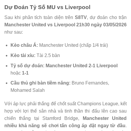
Dự Đoán Tỷ Số MU vs Liverpool
Sau khi phân tích toàn diện trên
S8TV
, dự đoán cho trận
Manchester United vs Liverpool 21h30 ngày 03/05/2026
như sau:
Kèo châu Á:
Manchester United (chấp 1/4 trái)
Kèo tài xỉu:
Tài 2.5 bàn
Tỷ số dự đoán:
Manchester United 2-1 Liverpool
hoặc
1-1
Cầu thủ ghi bàn tiềm năng:
Bruno Fernandes,
Mohamed Salah
Với áp lực phải thắng để chốt suất Champions League, kết
hợp với lợi thế sân nhà và tinh thần thi đấu lên cao sau
chiến thắng tại Stamford Bridge,
Manchester United
nhiều khả năng sẽ chơi tấn công áp đặt ngay từ đầu
.