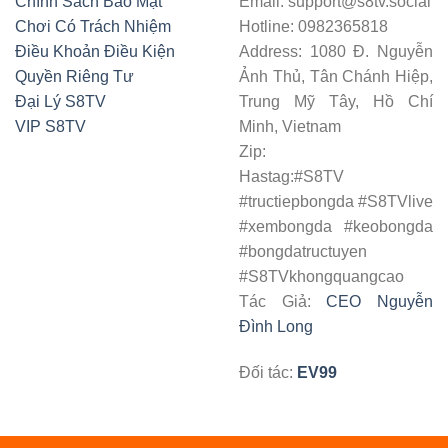
Chính Sách Bảo Mật
Email:
support@s8tv.social
Chơi Có Trách Nhiệm
Hotline: 0982365818
Điều Khoản Điều Kiện
Address: 1080 Đ. Nguyễn
Quyền Riêng Tư
Ảnh Thủ, Tân Chánh Hiệp,
Đại Lý S8TV
Trung Mỹ Tây, Hồ Chí
VIP S8TV
Minh, Vietnam
Zip:
Hastag:#S8TV
#tructiepbongda #S8TVlive
#xembongda #keobongda
#bongdatructuyen
#S8TVkhongquangcao
Tác Giả:
CEO Nguyễn
Đình Long
Đối tác:
EV99