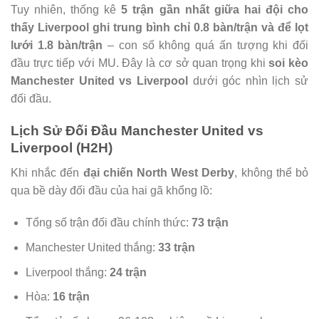
Tuy nhiên, thống kê
5 trận gần nhất giữa hai đội cho
thấy Liverpool ghi trung bình chỉ 0.8 bàn/trận và để lọt
lưới 1.8 bàn/trận
– con số không quá ấn tượng khi đối
đầu trực tiếp với MU. Đây là cơ sở quan trọng khi
soi kèo
Manchester United vs Liverpool
dưới góc nhìn lịch sử
đối đầu.
Lịch Sử Đối Đầu Manchester United vs
Liverpool (H2H)
Khi nhắc đến
đại chiến North West Derby
, không thể bỏ
qua bề dày đối đầu của hai gã khổng lồ:
Tổng số trận đối đầu chính thức:
73 trận
Manchester United thắng:
33 trận
Liverpool thắng:
24 trận
Hòa:
16 trận