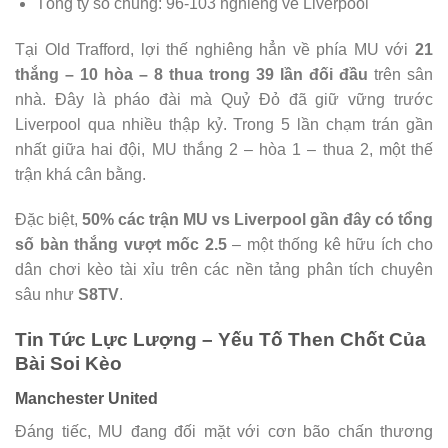
Tổng tỷ số chung: 96-103 nghiêng về Liverpool
Tại Old Trafford, lợi thế nghiêng hẳn về phía MU với
21
thắng – 10 hòa – 8 thua trong 39 lần đối đầu
trên sân
nhà. Đây là pháo đài mà Quỷ Đỏ đã giữ vững trước
Liverpool qua nhiều thập kỷ. Trong 5 lần chạm trán gần
nhất giữa hai đội, MU thắng 2 – hòa 1 – thua 2, một thế
trận khá cân bằng.
Đặc biệt,
50% các trận MU vs Liverpool gần đây có tổng
số bàn thắng vượt mốc 2.5
– một thống kê hữu ích cho
dân chơi kèo tài xỉu trên các nền tảng phân tích chuyên
sâu như
S8TV
.
Tin Tức Lực Lượng – Yếu Tố Then Chốt Của
Bài Soi Kèo
Manchester United
Đáng tiếc, MU đang đối mặt với cơn bão chấn thương